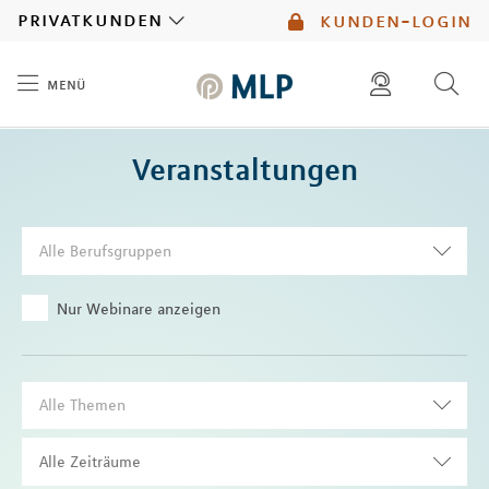
MLP
privatkunden
kunden-login
menü
Inhalt
diese website durchsuchen
Veranstaltungen
mlp berater finden
Alle Berufsgruppen
Nur Webinare anzeigen
Alle Themen