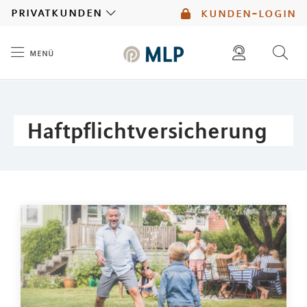
MLP
privatkunden
kunden-login
menü
Inhalt
diese website durchsuchen
mlp berater finden
Haftpflichtversicherung