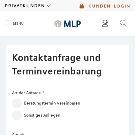
MLP
privatkunden
kunden-login
menü
Inhalt
diese website durchsuchen
mlp berater finden
Kontaktanfrage und
Terminvereinbarung
Art der Anfrage
*
Beratungstermin vereinbaren
Sonstiges Anliegen
Anrede