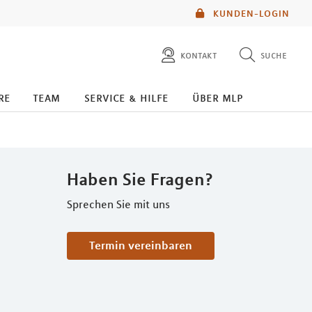
KUNDEN-LOGIN
kontakt
suche
diese website durchsuchen
re
team
service & hilfe
über mlp
mlp berater finden
Haben Sie Fragen?
Sprechen Sie mit uns
Termin vereinbaren