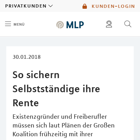
MLP
privatkunden
kunden-login
menü
Inhalt
diese website durchsuchen
mlp berater finden
30.01.2018
So sichern
Selbstständige ihre
Rente
Existenzgründer und Freiberufler
müssen sich laut Plänen der Großen
Koalition frühzeitig mit ihrer