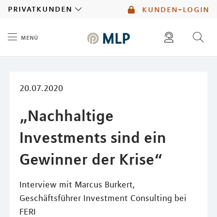
MLP
privatkunden
kunden-login
menü
Inhalt
diese website durchsuchen
mlp berater finden
20.07.2020
„Nachhaltige
Investments sind ein
Gewinner der Krise“
Interview mit Marcus Burkert,
Geschäftsführer Investment Consulting bei
FERI