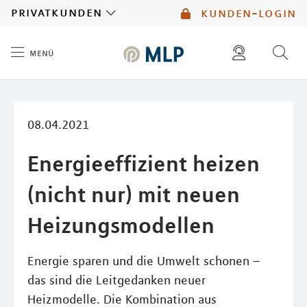
MLP
privatkunden
kunden-login
menü
Inhalt
diese website durchsuchen
mlp berater finden
08.04.2021
Energieeffizient heizen
(nicht nur) mit neuen
Heizungsmodellen
Energie sparen und die Umwelt schonen –
das sind die Leitgedanken neuer
Heizmodelle. Die Kombination aus