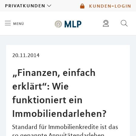
MLP
privatkunden
kunden-login
menü
Inhalt
diese website durchsuchen
mlp berater finden
20.11.2014
„Finanzen, einfach
erklärt“: Wie
funktioniert ein
Immobiliendarlehen?
Standard für Immobilienkredite ist das
so genannte Annuitätendarlehen.