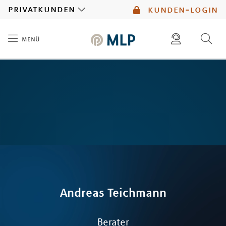
MLP
privatkunden
kunden-login
menü
Inhalt
diese website durchsuchen
mlp berater finden
Andreas
Teichmann
Berater