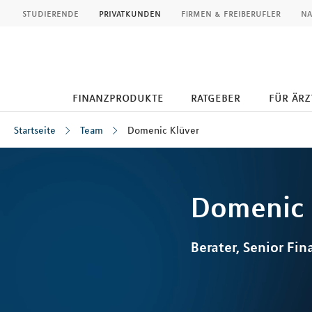
MLP
studierende
privatkunden
firmen & freiberufler
na
finanzprodukte
ratgeber
für ärz
Startseite
Team
Domenic Klüver
Inhalt
Domenic
Berater, Senior Fin