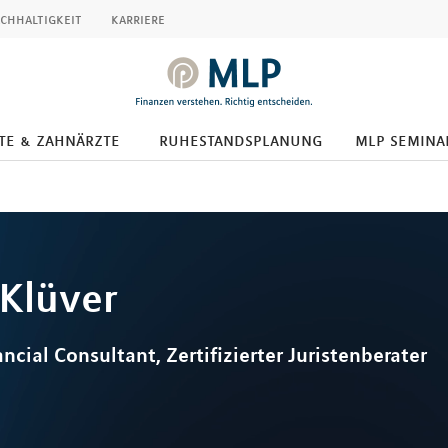
chhaltigkeit
karriere
te & zahnärzte
ruhestandsplanung
mlp semina
Klüver
ancial Consultant, Zertifizierter Juristenberater