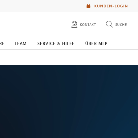
KUNDEN-LOGIN
kontakt
suche
diese website durchsuchen
re
team
service & hilfe
über mlp
mlp berater finden