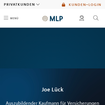
MLP
privatkunden
kunden-login
menü
Inhalt
diese website durchsuchen
mlp berater finden
Joe
Lück
Auszubildender Kaufmann für Versicherungen