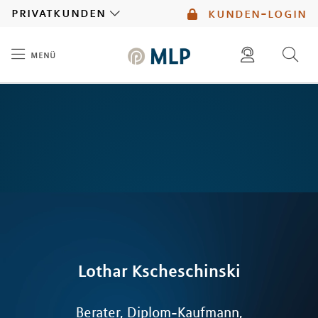
MLP
privatkunden
kunden-login
menü
Inhalt
diese website durchsuchen
mlp berater finden
Lothar
Kscheschinski
Berater, Diplom-Kaufmann,