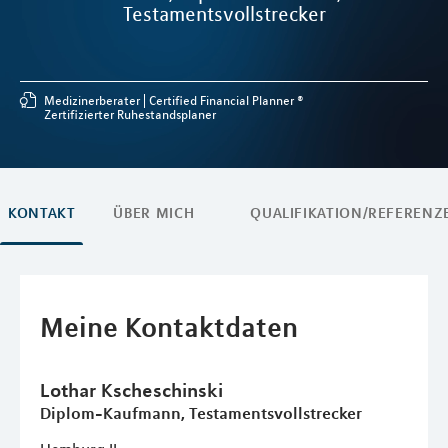
Testamentsvollstrecker
Medizinerberater
Certified Financial Planner ®
Zertifizierter Ruhestandsplaner
KONTAKT
ÜBER MICH
QUALIFIKATION/REFERENZ
Meine Kontaktdaten
Lothar
Kscheschinski
Diplom-Kaufmann, Testamentsvollstrecker