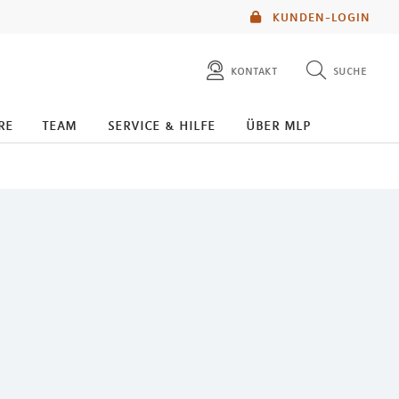
KUNDEN-LOGIN
kontakt
suche
diese website durchsuchen
re
team
service & hilfe
über mlp
mlp berater finden