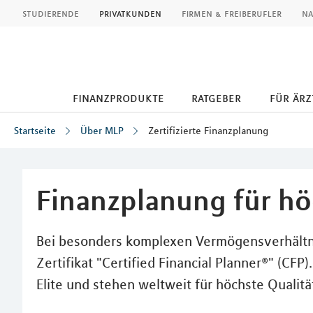
MLP
studierende
privatkunden
firmen & freiberufler
na
finanzprodukte
ratgeber
für ärz
Startseite
Über MLP
Zertifizierte Finanzplanung
Inhalt
Finanzplanung für h
Bei besonders komplexen Vermögensverhältni
Zertifikat "Certified Financial Planner®" (CFP
Elite und stehen weltweit für höchste Qualitä