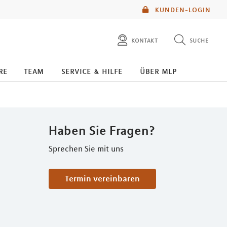
KUNDEN-LOGIN
kontakt
suche
diese website durchsuchen
re
team
service & hilfe
über mlp
mlp berater finden
Haben Sie Fragen?
Sprechen Sie mit uns
Termin vereinbaren