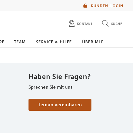
KUNDEN-LOGIN
kontakt
suche
diese website durchsuchen
re
team
service & hilfe
über mlp
mlp berater finden
Haben Sie Fragen?
Sprechen Sie mit uns
Termin vereinbaren