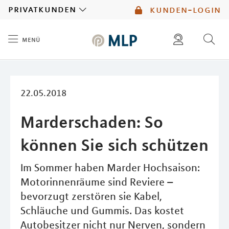
MLP
privatkunden
kunden-login
menü
Inhalt
diese website durchsuchen
mlp berater finden
22.05.2018
Marderschaden: So
können Sie sich schützen
Im Sommer haben Marder Hochsaison:
Motorinnenräume sind Reviere –
bevorzugt zerstören sie Kabel,
Schläuche und Gummis. Das kostet
Autobesitzer nicht nur Nerven, sondern