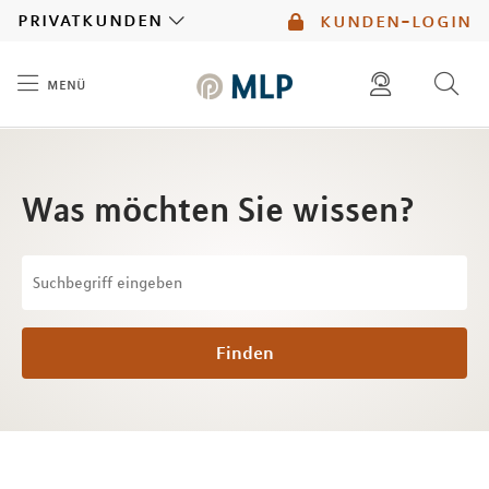
MLP
privatkunden
kunden-login
menü
Inhalt
diese website durchsuchen
mlp berater finden
Was möchten Sie wissen?
Finden